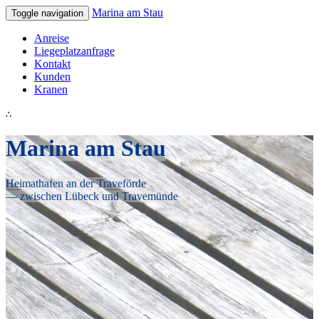
Marina am Stau
Toggle navigation
Anreise
Liegeplatzanfrage
Kontakt
Kunden
Kranen
∴
Marina am Stau
Heimathafen an der Traveförde
— zwischen Lübeck und Travemünde