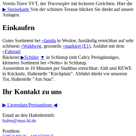
Verein-Trave SVT, der
Travesegler
mit leckeren Gerichten. Hier die
▶ Speisekarte
Von der schönen Terasse blicken Sie direkt auf unsere
Anlagen.
Einkaufen
Gutes Sortiment bei
»famila
in Wesloe, fussläufig erreichbar auf sehr
schönem
»Waldweg
, grossteils
»markiert (E1)
, Anfahrt mit dem
»Fahrrad
;
Bäckerei
▶Schüler
▼
in Schlutup (mit Cafe); Preisgünstiges,
kleineres Sortiment bei »Netto« in Schlutup.
Ausserdem in 10 Minuten per Stadtbus erreichbar: Aldi und REWE
in Kücknitz, Haltestelle "Kirchplatz". Abfahrt direkt vor unserem
Tor, Haltestelle "Am Stau".
Ihr Kontakt zu uns
▶ Liegeplatz/Preisanfrage ◀
Email an den Hafenbetrieb:
hafen@mas-hl.de
Postition: